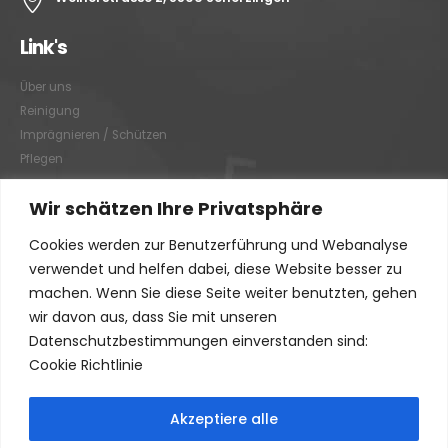
Link's
Über uns
Reinigung
Imprägnieren / Schützen
Pflegen
Wir schätzen Ihre Privatsphäre
Link's
Cookies werden zur Benutzerführung und Webanalyse
Graffitientfernung / Graffitischutz
verwendet und helfen dabei, diese Website besser zu
Beratung
machen. Wenn Sie diese Seite weiter benutzten, gehen
Vorher/Nachher
wir davon aus, dass Sie mit unseren
AGB
Datenschutzbestimmungen einverstanden sind:
Impressum
Cookie Richtlinie
Akzeptiere alle