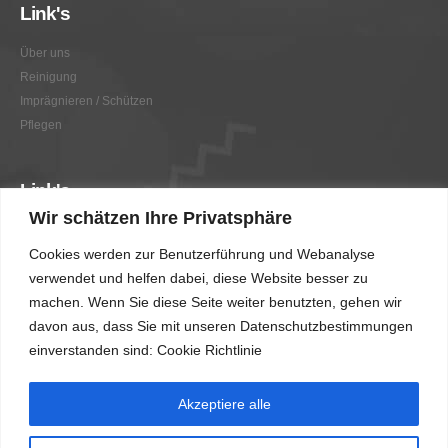
Link's
Über uns
Reinigung
Imprägnieren / Schützen
Pflegen
Link's
Wir schätzen Ihre Privatsphäre
Graffitientfernung / Graffitischutz
Cookies werden zur Benutzerführung und Webanalyse
Beratung
verwendet und helfen dabei, diese Website besser zu
Vorher/Nachher
machen. Wenn Sie diese Seite weiter benutzten, gehen wir
AGB
davon aus, dass Sie mit unseren Datenschutzbestimmungen
Impressum
einverstanden sind: Cookie Richtlinie
Akzeptiere alle