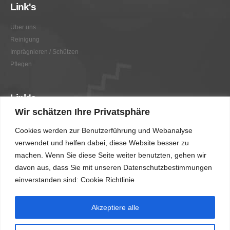
Link's
Über uns
Reinigung
Imprägnieren / Schützen
Pflegen
Link's
Wir schätzen Ihre Privatsphäre
Graffitientfernung / Graffitischutz
Cookies werden zur Benutzerführung und Webanalyse
Beratung
verwendet und helfen dabei, diese Website besser zu
Vorher/Nachher
machen. Wenn Sie diese Seite weiter benutzten, gehen wir
AGB
davon aus, dass Sie mit unseren Datenschutzbestimmungen
Impressum
einverstanden sind: Cookie Richtlinie
Akzeptiere alle