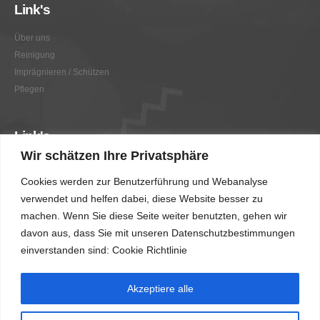
Link's
Über uns
Reinigung
Imprägnieren / Schützen
Pflegen
Link's
Wir schätzen Ihre Privatsphäre
Graffitientfernung / Graffitischutz
Cookies werden zur Benutzerführung und Webanalyse
Beratung
verwendet und helfen dabei, diese Website besser zu
Vorher/Nachher
machen. Wenn Sie diese Seite weiter benutzten, gehen wir
AGB
davon aus, dass Sie mit unseren Datenschutzbestimmungen
Impressum
einverstanden sind: Cookie Richtlinie
Akzeptiere alle