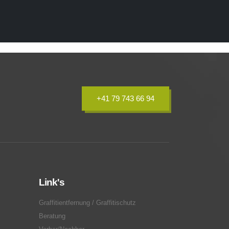
+41 79 743 66 94
Link's
Graffitientfernung / Graffitischutz
Beratung