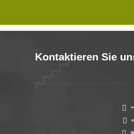
Kontaktieren Sie un
+
o
......
W