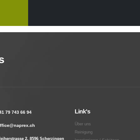
s
Link's
41 79 743 66 94
Über uns
ffice@naprex.ch
Reinigung
eiherstrasse 2, 8596 Scherzingen