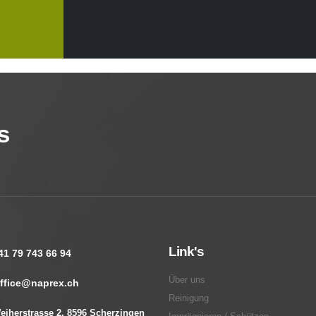
s
Link's
41 79 743 66 94
Über uns
ffice@naprex.ch
Reinigung
eiherstrasse 2, 8596 Scherzingen