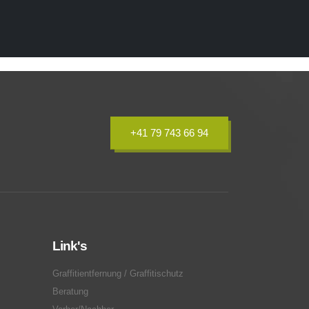
+41 79 743 66 94
Link's
Graffitientfernung / Graffitischutz
Beratung