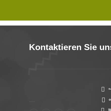
Kontaktieren Sie un
+
o
......
W