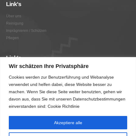
Link's
Über uns
Reinigung
Imprägnieren / Schützen
Pflegen
Link's
Wir schätzen Ihre Privatsphäre
Graffitientfernung / Graffitischutz
Cookies werden zur Benutzerführung und Webanalyse
Beratung
verwendet und helfen dabei, diese Website besser zu
Vorher/Nachher
machen. Wenn Sie diese Seite weiter benutzten, gehen wir
AGB
davon aus, dass Sie mit unseren Datenschutzbestimmungen
Impressum
einverstanden sind: Cookie Richtlinie
Akzeptiere alle