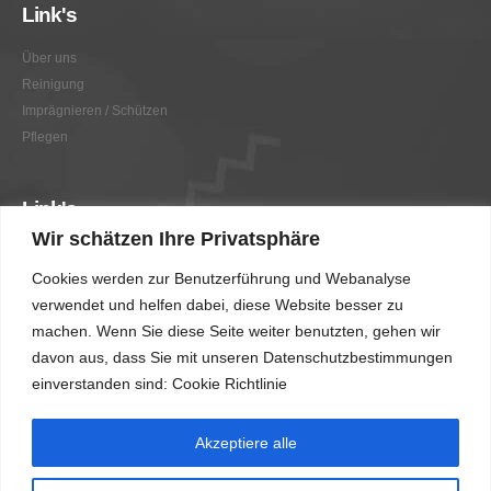
Link's
Über uns
Reinigung
Imprägnieren / Schützen
Pflegen
Link's
Wir schätzen Ihre Privatsphäre
Graffitientfernung / Graffitischutz
Cookies werden zur Benutzerführung und Webanalyse
Beratung
verwendet und helfen dabei, diese Website besser zu
Vorher/Nachher
machen. Wenn Sie diese Seite weiter benutzten, gehen wir
AGB
davon aus, dass Sie mit unseren Datenschutzbestimmungen
Impressum
einverstanden sind: Cookie Richtlinie
Akzeptiere alle