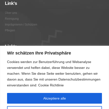
Link's
Über uns
Reinigung
Imprägnieren / Schützen
Pflegen
Link's
Wir schätzen Ihre Privatsphäre
Graffitientfernung / Graffitischutz
Cookies werden zur Benutzerführung und Webanalyse
Beratung
verwendet und helfen dabei, diese Website besser zu
Vorher/Nachher
machen. Wenn Sie diese Seite weiter benutzten, gehen wir
AGB
davon aus, dass Sie mit unseren Datenschutzbestimmungen
Impressum
einverstanden sind: Cookie Richtlinie
Akzeptiere alle