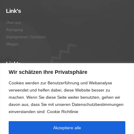
Link's
Über uns
Reinigung
Imprägnieren / Schützen
Pflegen
Link's
Wir schätzen Ihre Privatsphäre
Graffitientfernung / Graffitischutz
Cookies werden zur Benutzerführung und Webanalyse
Beratung
verwendet und helfen dabei, diese Website besser zu
Vorher/Nachher
machen. Wenn Sie diese Seite weiter benutzten, gehen wir
AGB
davon aus, dass Sie mit unseren Datenschutzbestimmungen
Impressum
einverstanden sind: Cookie Richtlinie
Akzeptiere alle