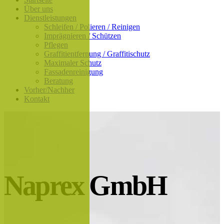
Über uns
Dienstleistungen
Schleifen / Polieren / Reinigen
Imprägnieren / Schützen
Pflegen
Graffitientfernung / Graffitischutz
Maximaler Schutz
Fassadenreinigung
Beratung
Vorher/Nachher
Kontakt
Naprex GmbH