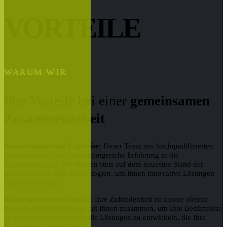
VORTEILE
WARUM WIR
Ihre Vorteile bei einer
gemeinsamen
Zusammenarbeit
Branchenführende Expertise:
Unser Team aus hochqualifizierten
Fachleuten verfügt über umfangreiche Erfahrung in die
Spezialreinigung. Wir bleiben stets auf dem neuesten Stand der
Entwicklungen und Technologien, um Ihnen innovative Lösungen
bieten zu können.
Kundenzentrierter Ansatz:
Ihre Zufriedenheit ist unsere oberste
Priorität. Wir arbeiten eng mit Ihnen zusammen, um Ihre Bedürfnisse
zu verstehen und individuelle Lösungen zu entwickeln, die Ihre
Erwartungen übertreffen.