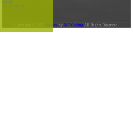
AGB
Impressum
Copyright ©2025
Naprex
by
MF Coding
All Rights Reserved.