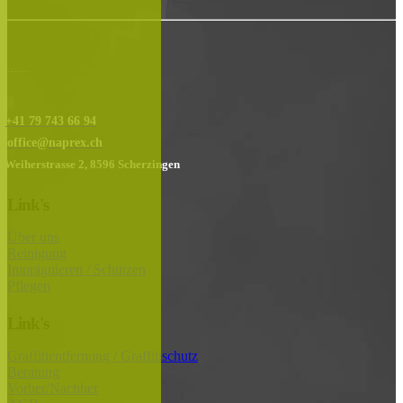
......
+41 79 743 66 94
office@naprex.ch
Weiherstrasse 2, 8596 Scherzingen
Link's
Über uns
Reinigung
Imprägnieren / Schützen
Pflegen
Link's
Graffitientfernung / Graffitischutz
Beratung
Vorher/Nachher