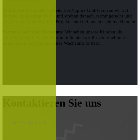
Qualität und Zuverlässigkeit:
Bei Naprex GmbH setzen wir auf
höchste Qualitätsstandards und streben danach, termingerecht und
zuverlässig zu liefern. Ihre Projekte sind bei uns in sicheren Händen.
Partnerschaft und Wachstum:
Wir sehen unsere Kunden als
langfristige Partner. Gemeinsam möchten wir Ihr Unternehmen
unterstützen und gemeinsames Wachstum fördern.
Kontaktieren Sie uns
+41 79 743 66 94