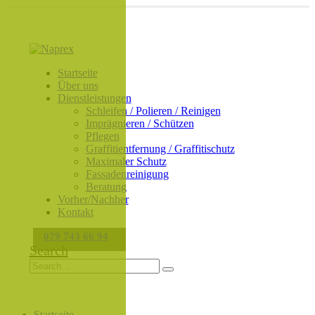
Startseite
Über uns
Dienstleistungen
Schleifen / Polieren / Reinigen
Imprägnieren / Schützen
Pflegen
Graffitientfernung / Graffitischutz
Maximaler Schutz
Fassadenreinigung
Beratung
Vorher/Nachher
Kontakt
079 743 66 94
Search
Startseite