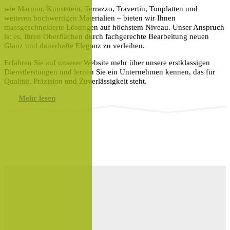
wie Marmor, Kunststein, Terrazzo, Travertin, Tonplatten und
weiteren hochwertigen Materialien – bieten wir Ihnen
massgeschneiderte Lösungen auf höchstem Niveau. Unser Anspruch
ist es, Ihren Oberflächen durch fachgerechte Bearbeitung neuen
Glanz und dauerhafte Eleganz zu verleihen.
Erfahren Sie auf unserer Website mehr über unsere erstklassigen
Dienstleistungen und lernen Sie ein Unternehmen kennen, das für
Qualität, Präzision und Zuverlässigkeit steht.
Mehr lesen