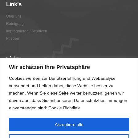
Link's
Über uns
Reinigung
Imprägnieren / Schützen
Pflegen
Link's
Wir schätzen Ihre Privatsphäre
Graffitientfernung / Graffitischutz
Cookies werden zur Benutzerführung und Webanalyse
Beratung
verwendet und helfen dabei, diese Website besser zu
Vorher/Nachher
machen. Wenn Sie diese Seite weiter benutzten, gehen wir
AGB
davon aus, dass Sie mit unseren Datenschutzbestimmungen
Impressum
einverstanden sind: Cookie Richtlinie
Akzeptiere alle