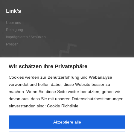
Link's
Über uns
Reinigung
Imprägnieren / Schützen
Pflegen
Link's
Wir schätzen Ihre Privatsphäre
Graffitientfernung / Graffitischutz
Cookies werden zur Benutzerführung und Webanalyse
Beratung
verwendet und helfen dabei, diese Website besser zu
Vorher/Nachher
machen. Wenn Sie diese Seite weiter benutzten, gehen wir
AGB
davon aus, dass Sie mit unseren Datenschutzbestimmungen
Impressum
einverstanden sind: Cookie Richtlinie
Akzeptiere alle