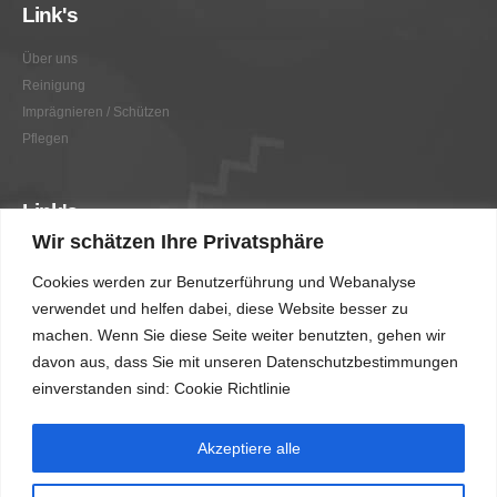
Link's
Über uns
Reinigung
Imprägnieren / Schützen
Pflegen
Link's
Wir schätzen Ihre Privatsphäre
Graffitientfernung / Graffitischutz
Cookies werden zur Benutzerführung und Webanalyse
Beratung
verwendet und helfen dabei, diese Website besser zu
Vorher/Nachher
machen. Wenn Sie diese Seite weiter benutzten, gehen wir
AGB
davon aus, dass Sie mit unseren Datenschutzbestimmungen
Impressum
einverstanden sind: Cookie Richtlinie
Akzeptiere alle