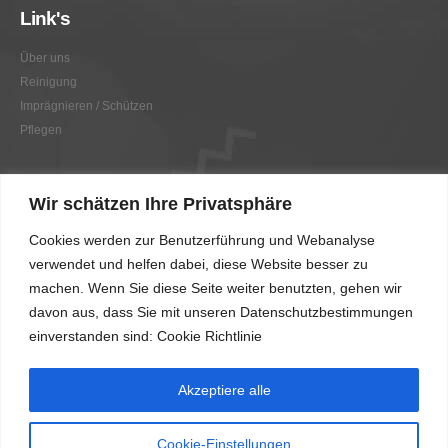
Link's
Über uns
Reinigung
Imprägnieren / Schützen
Pflegen
Link's
Wir schätzen Ihre Privatsphäre
Graffitientfernung / Graffitischutz
Cookies werden zur Benutzerführung und Webanalyse
Beratung
verwendet und helfen dabei, diese Website besser zu
Vorher/Nachher
machen. Wenn Sie diese Seite weiter benutzten, gehen wir
AGB
davon aus, dass Sie mit unseren Datenschutzbestimmungen
Impressum
einverstanden sind: Cookie Richtlinie
Akzeptiere alle
Cookie-Einstellungen