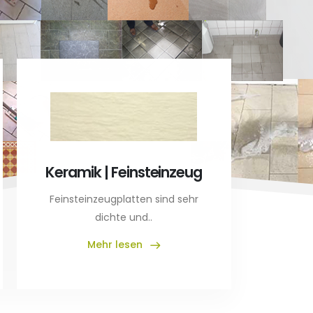
Kunst
A
Keramik | Feinsteinzeug
Reinigun
Kuns
Feinsteinzeugplatten sind sehr
dichte und..
Mehr lesen