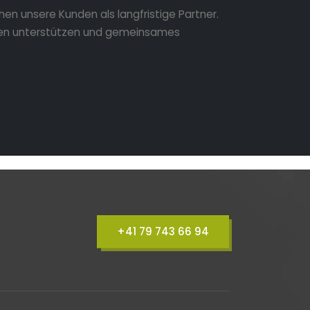
hen unsere Kunden als langfristige Partner.
en unterstützen und gemeinsames
+41 79 743 66 94