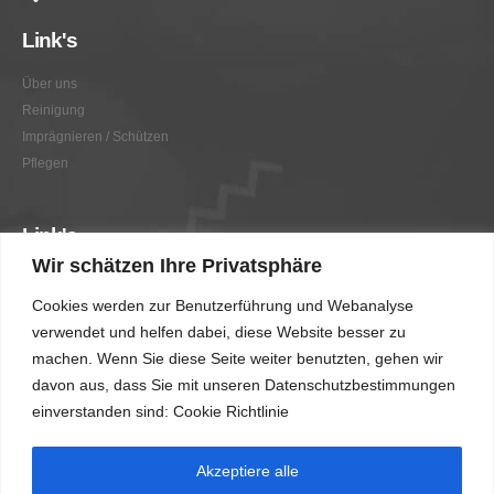
Link's
Über uns
Reinigung
Imprägnieren / Schützen
Pflegen
Link's
Wir schätzen Ihre Privatsphäre
Graffitientfernung / Graffitischutz
Cookies werden zur Benutzerführung und Webanalyse
Beratung
verwendet und helfen dabei, diese Website besser zu
Vorher/Nachher
machen. Wenn Sie diese Seite weiter benutzten, gehen wir
AGB
davon aus, dass Sie mit unseren Datenschutzbestimmungen
Impressum
einverstanden sind: Cookie Richtlinie
Akzeptiere alle